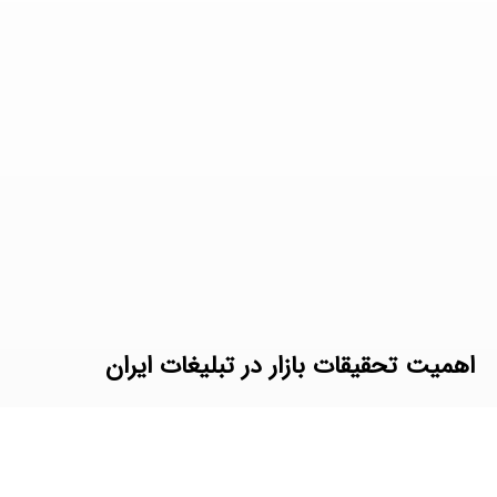
اهمیت تحقیقات بازار در تبلیغات ایران
در یک فضای رقابتی فزاینده، صنعت تبلیغات در ایران با
چالش‌ها و فرصت‌های منحصربه‌فردی روبه‌رو…