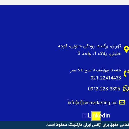
تهران، زرگنده، رودکی جنوبی، کوچه
خلیلی، پلاک 1، واحد 3
شنبه تا چهارشنبه 9 صبح تا 5 عصر
021-22414433
0912-223-3395
info[at]iranmarketing.co
Linkedin
تمامی حقوق برای آژانس ایران مارکتینگ محفوظ است.