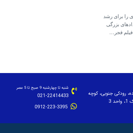
 را برای رشد
دادهای بزرگی
 فیلم فجر…
شنبه تا چهارشنبه 9 صبح تا 5 عصر
نده، رودکی جنوبی، کوچه
021-22414433
حد 3
0912-223-3395