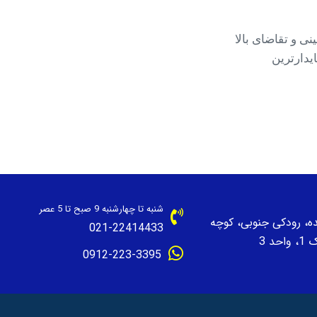
نی و تقاضای بالا
یدارترین
شنبه تا چهارشنبه 9 صبح تا 5 عصر
نده، رودکی جنوبی، کوچه
021-22414433
حد 3
0912-223-3395