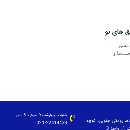
فق های نو
 مسیر
صت‌ها و
شنبه تا چهارشنبه 9 صبح تا 5 عصر
نده، رودکی جنوبی، کوچه
021-22414433
حد 3