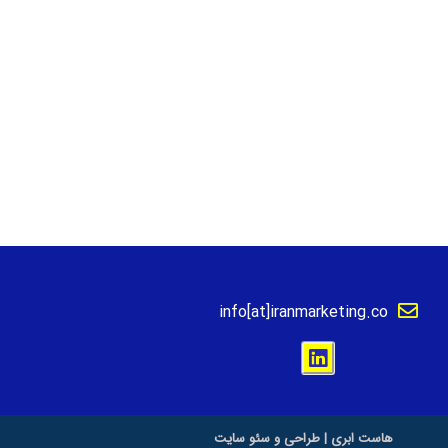
info[at]iranmarketing.co
هاست ابری
|
طراحی و سئو سایت