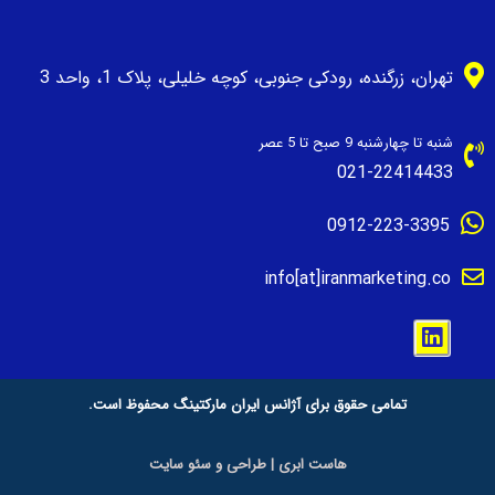
تهران، زرگنده، رودکی جنوبی، کوچه خلیلی، پلاک 1، واحد 3
شنبه تا چهارشنبه 9 صبح تا 5 عصر
021-22414433
0912-223-3395
info[at]iranmarketing.co
تمامی حقوق برای آژانس ایران مارکتینگ محفوظ است.
هاست ابری
|
طراحی و سئو سایت