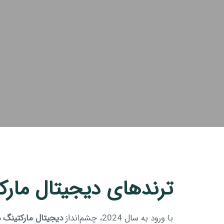
ترندهای دیجیتال مارکتین
با ورود به سال 2024، چشم‌انداز
دیجیتال مارکتینگ د