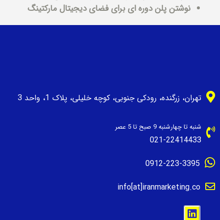
⁠نوشتن پلن دوره اى براى فضاى ديجيتال ماركتينگ
تهران، زرگنده، رودکی جنوبی، کوچه خلیلی، پلاک 1، واحد 3
شنبه تا چهارشنبه 9 صبح تا 5 عصر
021-22414433
0912-223-3395
info[at]iranmarketing.co