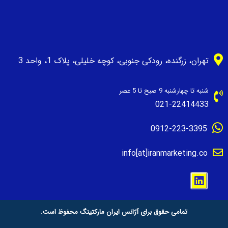
تهران، زرگنده، رودکی جنوبی، کوچه خلیلی، پلاک 1، واحد 3
شنبه تا چهارشنبه 9 صبح تا 5 عصر
021-22414433
0912-223-3395
info[at]iranmarketing.co
تمامی حقوق برای آژانس ایران مارکتینگ محفوظ است.